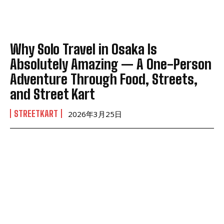
Why Solo Travel in Osaka Is
Absolutely Amazing — A One-Person
Adventure Through Food, Streets,
and Street Kart
STREETKART
2026年3月25日