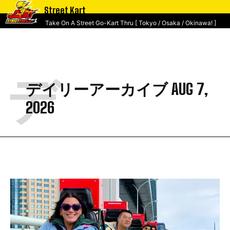
Street Kart
Take On A Street Go-Kart Thru [ Tokyo / Osaka / Okinawa! ]
デ
デイリーアーカイブ AUG 7,
2026