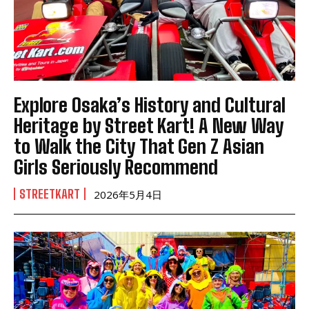
Explore Osaka’s History and Cultural
Heritage by Street Kart! A New Way
to Walk the City That Gen Z Asian
Girls Seriously Recommend
STREETKART
2026年5月4日