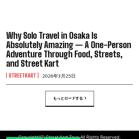
Why Solo Travel in Osaka Is
Absolutely Amazing — A One-Person
Adventure Through Food, Streets,
and Street Kart
STREETKART
2026年3月25日
もっとロードする
Copyright(C) Street Kart Tour. All Rights Reserved.