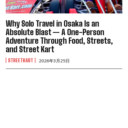
Why Solo Travel in Osaka Is an
Absolute Blast — A One-Person
Adventure Through Food, Streets,
and Street Kart
STREETKART
2026年3月25日