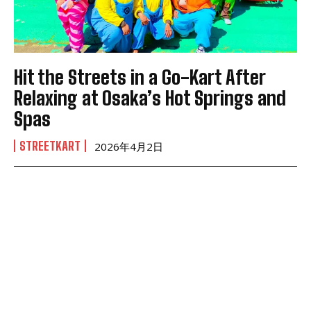
Hit the Streets in a Go-Kart After
Relaxing at Osaka’s Hot Springs and
Spas
STREETKART
2026年4月2日