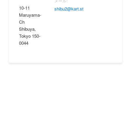
メール:
10-11
shibu2@kart.st
Maruyama-
Ch
Shibuya,
Tokyo 150-
0044