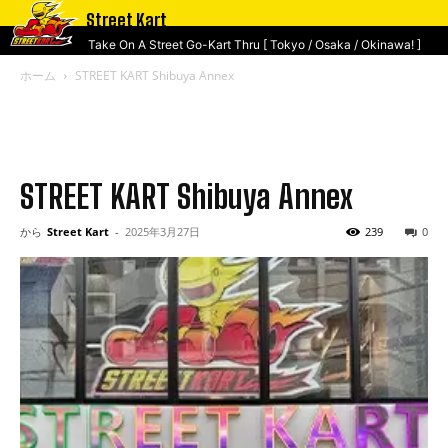
Street Kart
Take On A Street Go-Kart Thru [ Tokyo / Osaka / Okinawa! ]
ホーム
STREET KART Shibuya Annex
STREET KART Shibuya Annex
から
Street Kart
-
2025年3月27日
239
0