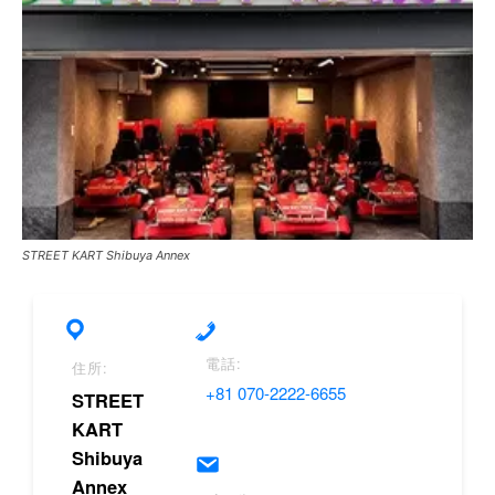
STREET KART Shibuya Annex
電話:
住所:
+81 070-2222-6655
STREET
KART
Shibuya
Annex