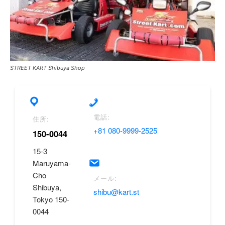
STREET KART Shibuya Shop
電話:
住所:
+81 080-9999-2525
150-0044
15-3
Maruyama-
Cho
メール:
Shibuya,
shibu@kart.st
Tokyo 150-
0044