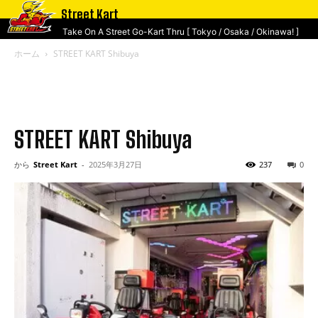
Street Kart
Take On A Street Go-Kart Thru [ Tokyo / Osaka / Okinawa! ]
ホーム
STREET KART Shibuya
STREET KART Shibuya
から
Street Kart
-
2025年3月27日
237
0