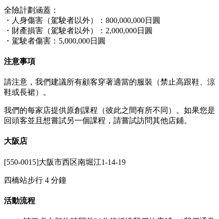
全險計劃涵蓋：
・人身傷害（駕駛者以外）：800,000,000日圓
・財產損害（駕駛者以外）：2,000,000日圓
・駕駛者傷害：5,000,000日圓
注意事項
請注意，我們建議所有顧客穿著適當的服裝（禁止高跟鞋、涼
鞋或長裙）。
我們的每家店提供原創課程（彼此之間有所不同）。如果您是
回頭客並且想嘗試另一個課程，請嘗試訪問其他店鋪。
大阪店
[550-0015]大阪市西区南堀江1-14-19
四橋站步行 4 分鐘
活動流程