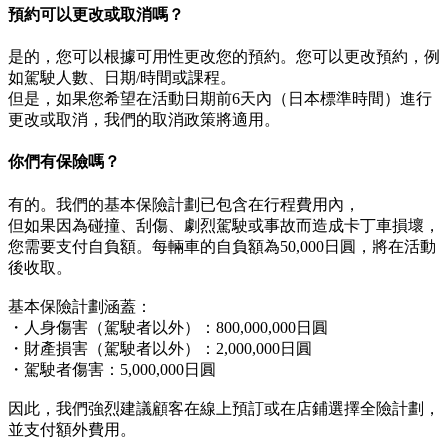
預約可以更改或取消嗎？
是的，您可以根據可用性更改您的預約。您可以更改預約，例
如駕駛人數、日期/時間或課程。
但是，如果您希望在活動日期前6天內（日本標準時間）進行
更改或取消，我們的取消政策將適用。
你們有保險嗎？
有的。我們的基本保險計劃已包含在行程費用內，
但如果因為碰撞、刮傷、劇烈駕駛或事故而造成卡丁車損壞，
您需要支付自負額。每輛車的自負額為50,000日圓，將在活動
後收取。
基本保險計劃涵蓋：
・人身傷害（駕駛者以外）：800,000,000日圓
・財產損害（駕駛者以外）：2,000,000日圓
・駕駛者傷害：5,000,000日圓
因此，我們強烈建議顧客在線上預訂或在店鋪選擇全險計劃，
並支付額外費用。