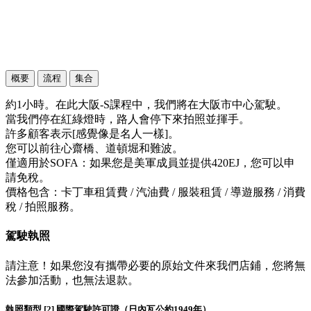
概要
流程
集合
約1小時。在此大阪-S課程中，我們將在大阪市中心駕駛。
當我們停在紅綠燈時，路人會停下來拍照並揮手。
許多顧客表示[感覺像是名人一樣]。
您可以前往心齋橋、道頓堀和難波。
僅適用於SOFA：如果您是美軍成員並提供420EJ，您可以申
請免稅。
價格包含：卡丁車租賃費 / 汽油費 / 服裝租賃 / 導遊服務 / 消費
稅 / 拍照服務。
駕駛執照
請注意！如果您沒有攜帶必要的原始文件來我們店鋪，您將無
法參加活動，也無法退款。
執照類型 [2] 國際駕駛許可證（日內瓦公約1949年）