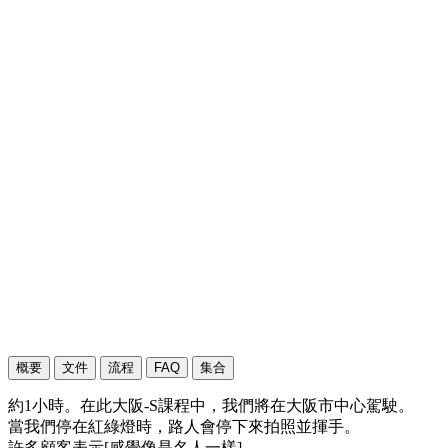
概要
文件
流程
FAQ
集合
約1小時。在此大阪-S課程中，我們將在大阪市中心駕駛。
當我們停在紅綠燈時，路人會停下來拍照並揮手。
許多顧客表示[感覺像是名人一樣]。