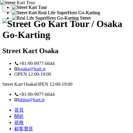
Street Kart Osaka
📞+81-90-9977-6644
📧
osaka@kart.st
OPEN 12:00-19:00
Street Kart Osaka
OPEN 12:00-19:00
📞+81-90-9977-6644
📧
shina@kart.st
首頁
關於
規格
顧客聲音