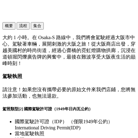
概要
流程
集合
大約 1 小時。在 Osaka-S 路線中，我們將會駕駛經過大阪市中
心。駕駛著車輛，展開刺激的大阪之旅！從大阪商店出發，穿
越美國村的時尚街道，經過心齋橋的霓虹燈購物拱廊，沉浸在
道頓堀閃爍廣告牌的興奮中，最後在難波享受大阪夜生活的巔
峰時刻！
駕駛執照
請注意！如果您沒有攜帶必要的原始文件來我們店鋪，您將無
法參加活動，也無法退款。
駕照類型[2] 國際駕駛許可證（1949年日內瓦公約）
國際駕駛許可證（IDP） （僅限1949年公約）
International Driving Permit(IDP)
當地駕駛執照