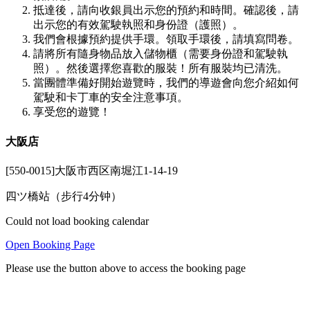
抵達後，請向收銀員出示您的預約和時間。確認後，請
出示您的有效駕駛執照和身份證（護照）。
我們會根據預約提供手環。領取手環後，請填寫問卷。
請將所有隨身物品放入儲物櫃（需要身份證和駕駛執
照）。然後選擇您喜歡的服裝！所有服裝均已清洗。
當團體準備好開始遊覽時，我們的導遊會向您介紹如何
駕駛和卡丁車的安全注意事項。
享受您的遊覽！
大阪店
[550-0015]大阪市西区南堀江1-14-19
四ツ橋站（步行4分钟）
Could not load booking calendar
Open Booking Page
Please use the button above to access the booking page