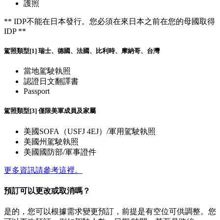
護照
** IDP不能在日本發行。您必須在來日本之前在您的母國取得
IDP **
駕照類型[1] 瑞士、德國、法國、比利時、摩納哥、台灣
當地駕駛執照
認證日文翻譯書
Passport
駕照類型[3] 僅限美軍成員及家屬
美國SOFA（USFJ 4EJ）/軍用駕駛執照
美國州駕駛執照
美國國防部/軍事證件
更多資訊請參考這裡。
預訂可以更改或取消嗎？
是的，您可以根據需求變更預訂，前提是有空位可供調整。您