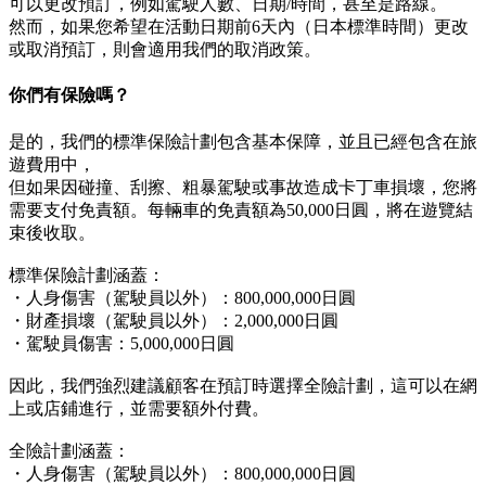
可以更改預訂，例如駕駛人數、日期/時間，甚至是路線。
然而，如果您希望在活動日期前6天內（日本標準時間）更改
或取消預訂，則會適用我們的取消政策。
你們有保險嗎？
是的，我們的標準保險計劃包含基本保障，並且已經包含在旅
遊費用中，
但如果因碰撞、刮擦、粗暴駕駛或事故造成卡丁車損壞，您將
需要支付免責額。每輛車的免責額為50,000日圓，將在遊覽結
束後收取。
標準保險計劃涵蓋：
・人身傷害（駕駛員以外）：800,000,000日圓
・財產損壞（駕駛員以外）：2,000,000日圓
・駕駛員傷害：5,000,000日圓
因此，我們強烈建議顧客在預訂時選擇全險計劃，這可以在網
上或店鋪進行，並需要額外付費。
全險計劃涵蓋：
・人身傷害（駕駛員以外）：800,000,000日圓