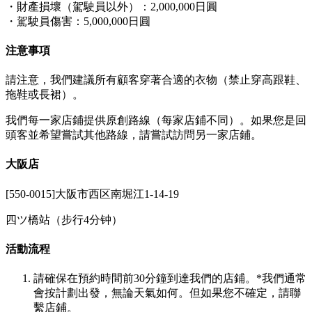
・財產損壞（駕駛員以外）：2,000,000日圓
・駕駛員傷害：5,000,000日圓
注意事項
請注意，我們建議所有顧客穿著合適的衣物（禁止穿高跟鞋、
拖鞋或長裙）。
我們每一家店鋪提供原創路線（每家店鋪不同）。如果您是回
頭客並希望嘗試其他路線，請嘗試訪問另一家店鋪。
大阪店
[550-0015]大阪市西区南堀江1-14-19
四ツ橋站（步行4分钟）
活動流程
請確保在預約時間前30分鐘到達我們的店鋪。*我們通常
會按計劃出發，無論天氣如何。但如果您不確定，請聯
繫店鋪。