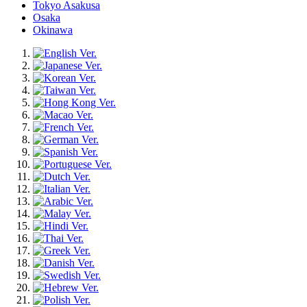
Tokyo Asakusa
Osaka
Okinawa