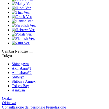
Cambia Negozio
Tokyo
Shinagawa
Akihabara#1
Akihabara#2
Shibuya
Shibuya Annex
Tokyo Bay
Asakusa
Osaka
Okinawa
Consultazione del personale
Prenotazione