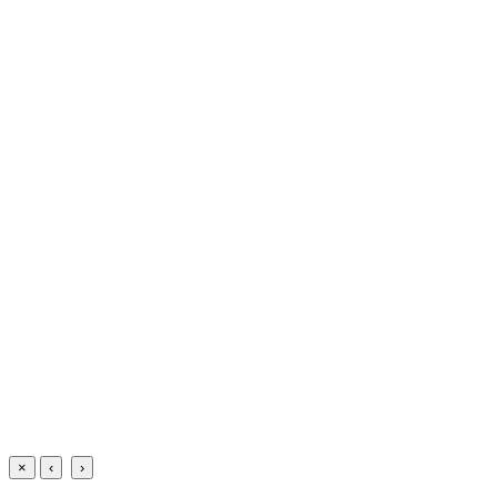
×
‹
›