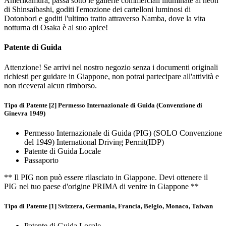
Amerikamura, passa sotto le gallerie commerciali illuminate al neon
di Shinsaibashi, goditi l'emozione dei cartelloni luminosi di
Dotonbori e goditi l'ultimo tratto attraverso Namba, dove la vita
notturna di Osaka è al suo apice!
Patente di Guida
Attenzione! Se arrivi nel nostro negozio senza i documenti originali
richiesti per guidare in Giappone, non potrai partecipare all'attività e
non riceverai alcun rimborso.
Tipo di Patente [2] Permesso Internazionale di Guida (Convenzione di
Ginevra 1949)
Permesso Internazionale di Guida (PIG) (SOLO Convenzione
del 1949) International Driving Permit(IDP)
Patente di Guida Locale
Passaporto
** Il PIG non può essere rilasciato in Giappone. Devi ottenere il
PIG nel tuo paese d'origine PRIMA di venire in Giappone **
Tipo di Patente [1] Svizzera, Germania, Francia, Belgio, Monaco, Taiwan
Patente di Guida Locale