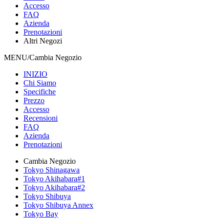
Accesso
FAQ
Azienda
Prenotazioni
Altri Negozi
MENU/Cambia Negozio
INIZIO
Chi Siamo
Specifiche
Prezzo
Accesso
Recensioni
FAQ
Azienda
Prenotazioni
Cambia Negozio
Tokyo Shinagawa
Tokyo Akihabara#1
Tokyo Akihabara#2
Tokyo Shibuya
Tokyo Shibuya Annex
Tokyo Bay