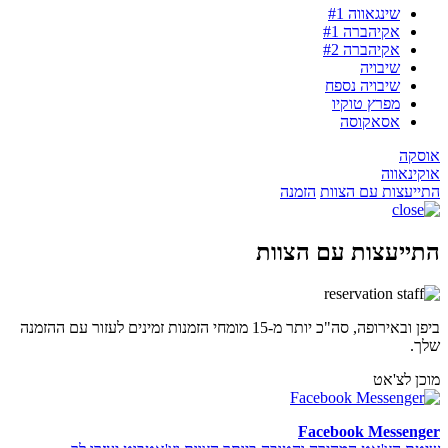
שינגאווה #1
אקיהברה #1
אקיהברה #2
שיבויה
שיבויה נספח
מפרץ טוקיו
אסאקוסה
אוסקה
אוקינאווה
התייעצות עם הצוות
הזמנה
התייעצות עם הצוות
ביפן ובאירופה, סה"כ יותר מ-15 מומחי הזמנות זמינים לעזור עם ההזמנה
שלך.
מוכן לצ'אט
Facebook Messenger