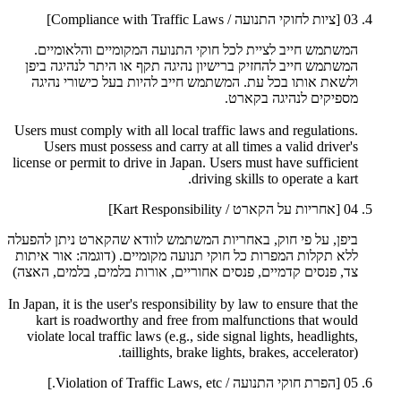
03
[ציות לחוקי התנועה / Compliance with Traffic Laws]
המשתמש חייב לציית לכל חוקי התנועה המקומיים והלאומיים.
המשתמש חייב להחזיק ברישיון נהיגה תקף או היתר לנהיגה ביפן
ולשאת אותו בכל עת. המשתמש חייב להיות בעל כישורי נהיגה
מספיקים לנהיגה בקארט.
Users must comply with all local traffic laws and regulations.
Users must possess and carry at all times a valid driver's
license or permit to drive in Japan. Users must have sufficient
driving skills to operate a kart.
04
[אחריות על הקארט / Kart Responsibility]
ביפן, על פי חוק, באחריות המשתמש לוודא שהקארט ניתן להפעלה
ללא תקלות המפרות כל חוקי תנועה מקומיים. (דוגמה: אור איתות
צד, פנסים קדמיים, פנסים אחוריים, אורות בלמים, בלמים, האצה)
In Japan, it is the user's responsibility by law to ensure that the
kart is roadworthy and free from malfunctions that would
violate local traffic laws (e.g., side signal lights, headlights,
taillights, brake lights, brakes, accelerator).
05
[הפרת חוקי התנועה / Violation of Traffic Laws, etc.]