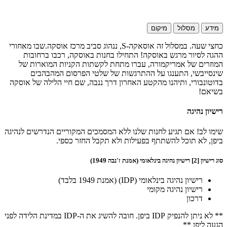
מידע
מסלול
מיקום
כחצי שעה. במסלול זה אוסאקה-S, ננהוג סביב מרכז אוסקה.שבו מאחורי
ההגה לסיור מרגש באוסקה! התחילו בחנות באוסקה, רכבו ברחובות
המוזרים של אמריקמורה, עברו מתחת לקשתות הקניות המוארות של
שינסייבשי, התענגו על ההתרגשות של שלטי הפרסום המהבהבים
בדוטונבורי, ותיהנו מהקטע האחרון דרך ננבה, שם חיי הלילה של אוסקה
בשיאם!
רישיון נהיגה
שימו לב! אם תגיע לחנות שלנו ללא המסמכים המקוריים הנדרשים לנהיגה
ביפן, לא תוכל להשתתף בפעילות ולא תקבל החזר כספי.
סוג רישיון [2] רישיון נהיגה בינלאומי (אמנת ז'נבה 1949)
רישיון נהיגה בינלאומי (IDP) (אמנת 1949 בלבד)
רישיון נהיגה מקומי
דרכון
** לא ניתן להנפיק IDP ביפן. חובה להשיג את ה-IDP במדינת הלידה לפני
הגעה ליפן **