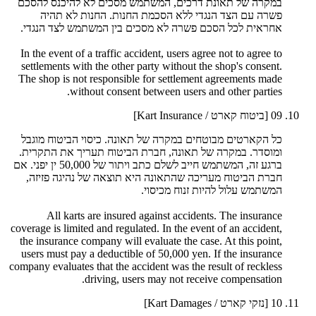
במקרה של תאונת דרכים, המשתמש מסכים לא להיכנס להסכם
פשרה עם הצד הנגדי ללא הסכמת החנות. החנות לא תהיה
אחראית לכל הסכם פשרה לא מסכים בין המשתמש לצד הנגדי.
In the event of a traffic accident, users agree not to agree to
settlements with the other party without the shop's consent.
The shop is not responsible for settlement agreements made
without consent between users and other parties.
09
[ביטוח קארט / Kart Insurance]
כל הקארטים מבוטחים במקרה של תאונה. כיסוי הביטוח מוגבל
ומוסדר. במקרה של תאונה, חברת הביטוח תעריך את התקרית.
ברגע זה, המשתמש חייב לשלם כתב ויתור של 50,000 ין יפני. אם
חברת הביטוח מעריכה שהתאונה היא תוצאה של נהיגה פזיזה,
המשתמש עלול להיות זנוח מכיסוי.
All karts are insured against accidents. The insurance
coverage is limited and regulated. In the event of an accident,
the insurance company will evaluate the case. At this point,
users must pay a deductible of 50,000 yen. If the insurance
company evaluates that the accident was the result of reckless
driving, users may not receive compensation.
10
[נזקי קארט / Kart Damages]