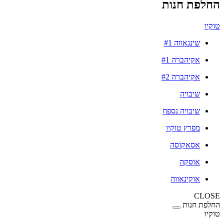
החלפת חנות
טוקיו
שינגאווה #1
אקיהברה #1
אקיהברה #2
שיבויה
שיבויה נספח
מפרץ טוקיו
אסאקוסה
אוסקה
אוקינאווה
CLOSE
החלפת חנות
טוקיו