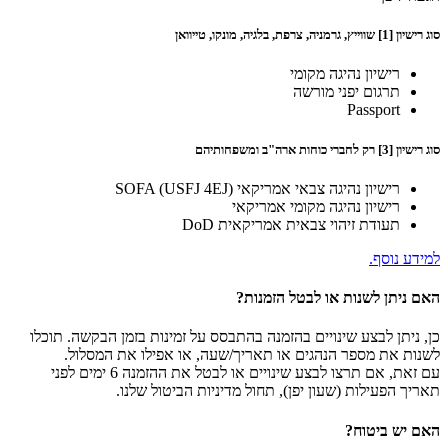
סוג רישיון [1] שווייץ, גרמניה, צרפת, בלגיה, מונקו, טייוואן
רישיון נהיגה מקומי
תרגום יפני מורשה
Passport
סוג רישיון [3] רק לחברי כוחות ארה"ב ומשפחותיהם
רישיון נהיגה צבאי אמריקאי SOFA (USFJ 4EJ)
רישיון נהיגה מקומי אמריקאי
תעודת זיהוי צבאית אמריקאית DoD
למידע נוסף.
האם ניתן לשנות או לבטל הזמנות?
כן, ניתן לבצע שינויים בהזמנה בהתבסס על זמינות בזמן הבקשה. תוכלו
לשנות את מספר הנהגים או תאריך/שעה, או אפילו את המסלול.
עם זאת, אם תרצו לבצע שינויים או לבטל את ההזמנה 6 ימים לפני
תאריך הפעילות (שעון יפן), תחול מדיניות הביטול שלנו.
האם יש ביטוח?