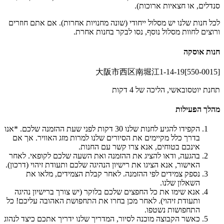
סנדלים, או חצאיות ארוכות).
לכל חנות שלנו יש מסלול ייחודי (שונה מחנויות אחרות). אם אתם חוזרים
ורוצים לחוות מסלול נוסף, נסו לבקר בחנות אחרת.
חנות אוסקה
[550-0015]大阪市西区南堀江1-14-19
תחנת יוטסובאשי, הליכה של 4 דקות
מהלך הפעילות
הקפידו להגיע לחנות שלנו 30 דקות לפני שעת ההזמנה שלכם. *אנו
בדרך כלל מקיימים את הסיורים שלנו למרות מזג האוויר. אך אם
אינכם בטוחים, אנא צרו קשר עם החנות.
בהגעה, ודאו להציג את ההזמנה ואת השעה שלכם לקופאי. לאחר
האישור, אנא הציגו את רישיון הנהיגה שלכם ותעודת זיהוי (דרכון).
נספק צמידים לפי ההזמנה. לאחר קבלת הצמידים, מלאו את
השאלון שלנו.
אנא שימו את כל החפצים שלכם בלוקר (יש צורך ברישיון נהיגה
ותעודת זיהוי). לאחר מכן בחרו את התחפושת האהובה עליכם! כל
התחפושות נשטפו.
כאשר הקבוצה מוכנה לסיור, המדריך שלנו ידריך אתכם כיצד לנהוג