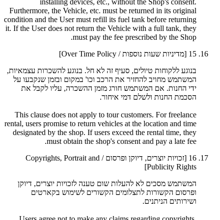
installing devices, etc., without the Shop's consent.
Furthermore, the Vehicle, etc. must be returned in its original
condition and the User must refill its fuel tank before returning
it. If the User does not return the Vehicle with a full tank, they
must pay the fee prescribed by the Shop.
15
[מדיניות שעות נוספות / Over Time Policy]
בנוגע ללקוחות טיולים, סעיף זה לא חל. בנוגע להשכרות עצמאיות,
המשתמש מחויב להחזיר את הרכב וכו' במקום ובזמן שנקבעו על
ידי החנות. אם המשתמש חורג מזמן ההשכרה, עליו לקבל את
הסכמת החנות ולשלם דמי איחור.
This clause does not apply to tour customers. For freelance
rental, users promise to return vehicles at the location and time
designated by the shop. If users exceed the rental time, they
must obtain the shop's consent and pay a late fee.
16
[זכויות יוצרים, דיוקן ופרסום / Copyrights, Portrait and
Publicity Rights]
המשתמש מסכים לא להעלות שום טענה לזכויות יוצרים, דיוקן
ופרסום הקשורות לתצלומים הקשורים לשימוש בקארטים
ושירותים הניתנים.
Users agree not to make any claims regarding copyrights,