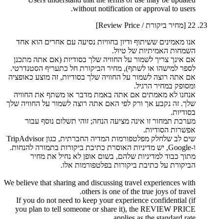
without notification or approval to users.
22
[מחיר ביקורת / Review Price]
אנו מאמינים ששיתוף ודיון בחוויות נסיעה עם אחרים הוא אחד
השמחות האמיתיות של טיול.
אם אינך צריך לשמור על החוויה שלך בסודיות (אם אתה מתכנן
לספר למישהו או לשתף), מחיר הביקורת חל כתעריף הסטנדרטי.
אם אתה רוצה לשמור על החוויה שלך בסודיות, זה מוצע כאופציה
ומסופק במחיר הרגיל.
אנחנו לא מאמתים אם אתה באמת מדבר או משתף את החוויה
שלך. זה נקבע אך ורק לפי האם אתה רוצה לשמור על החוויה שלך
בסודיות.
מערכת תמחור זו אינה מציעה הנחה; זוהי תשלום נוסף עבור
אפשרות הסודיות.
שים לב שלחלק מפלטפורמות המדיה החברתית, כגון TripAdvisor
ו-Google, יש מדיניות האוסרת כתיבת ביקורות בתמורה להנחות.
מתוך כבוד למדיניות שלהם, בשום אופן לא נחיל את מחיר
הביקורת על כתיבת ביקורות בפלטפורמות אלו.
We believe that sharing and discussing travel experiences with
others is one of the true joys of travel.
If you do not need to keep your experience confidential (if
you plan to tell someone or share it), the REVIEW PRICE
applies as the standard rate.