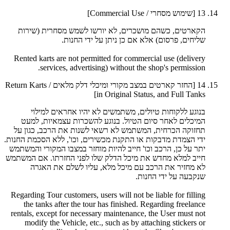
13
[שימוש מסחרי / Commercial Use]
הקארטים, כשהם מושכרים, לא יורשו לשמש מסחרית (שירות
שליחים, פרסום) אלא אם כן ניתן על ידי החנות.
Rented karts are not permitted for commercial use (delivery
services, advertising) without the shop's permission.
14
[החזר קארטים במצב מקורי ומיכלי דלק מלאים / Return Karts
in Original Status, and Full Tanks]
בנוגע ללקוחות טיולים, משתמשים לא יהיו אחראים למילוי
המיכלים לאחר סיום הטיול. בנוגע להשכרות עצמאיות, למעט
תחזוקה הכרחית, המשתמש לא רשאי לשנות את הרכב, כגון על
ידי הצמדת מדבקות או התקנת מכשירים, וכו', ללא הסכמת החנות.
יתר על כן, הרכב וכו' חייב להיות מוחזר במצבו המקורי והמשתמש
חייב למלא מחדש את מיכל הדלק שלו לפני החזרתו. אם המשתמש
לא מחזיר את הרכב עם מיכל מלא, עליו לשלם את האגרה
שנקבעה על ידי החנות.
Regarding Tour customers, users will not be liable for filling
the tanks after the tour has finished. Regarding freelance
rentals, except for necessary maintenance, the User must not
modify the Vehicle, etc., such as by attaching stickers or