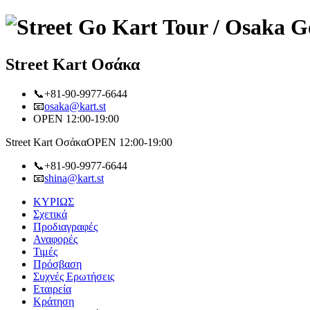
Street Kart Οσάκα
📞+81-90-9977-6644
📧
osaka@kart.st
OPEN 12:00-19:00
Street Kart Οσάκα
OPEN 12:00-19:00
📞+81-90-9977-6644
📧
shina@kart.st
ΚΥΡΙΩΣ
Σχετικά
Προδιαγραφές
Αναφορές
Τιμές
Πρόσβαση
Συχνές Ερωτήσεις
Εταιρεία
Κράτηση