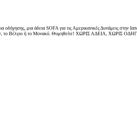
εια οδήγησης, μια άδεια SOFA για τις Αμερικανικές Δυνάμεις στην Ια
αϊβάν, το Βέλγιο ή το Μονακό. Θυμηθείτε! ΧΩΡΙΣ ΑΔΕΙΑ, ΧΩΡΙΣ ΟΔ