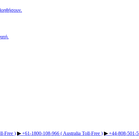
 βοηθήσουν.
νατή.
l-Free )
▶︎
+61-1800-108-966 ( Australia Toll-Free )
▶︎
+44-808-501-51