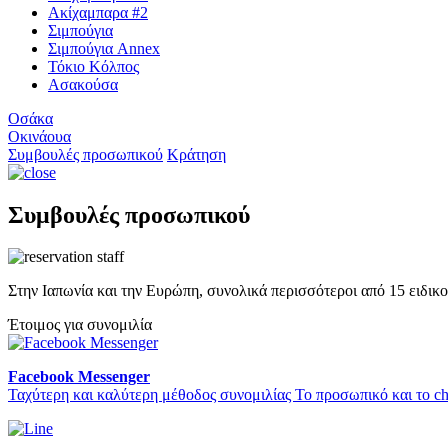
Ακίχαμπαρα #2
Σιμπούγια
Σιμπούγια Annex
Τόκιο Κόλπος
Ασακούσα
Οσάκα
Οκινάουα
Συμβουλές προσωπικού
Κράτηση
Συμβουλές προσωπικού
Στην Ιαπωνία και την Ευρώπη, συνολικά περισσότεροι από 15 ειδικο
Έτοιμος για συνομιλία
Facebook Messenger
Ταχύτερη και καλύτερη μέθοδος συνομιλίας Το προσωπικό και το ch