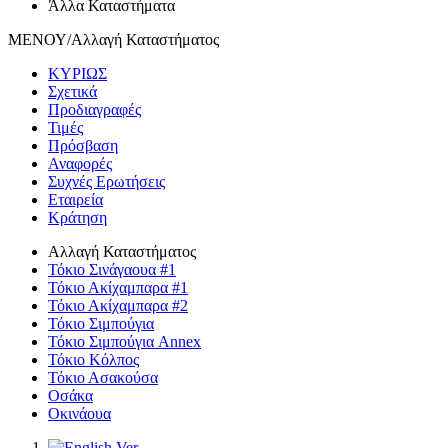
Άλλα Καταστήματα
ΜΕΝΟΥ/Αλλαγή Καταστήματος
ΚΥΡΙΩΣ
Σχετικά
Προδιαγραφές
Τιμές
Πρόσβαση
Αναφορές
Συχνές Ερωτήσεις
Εταιρεία
Κράτηση
Αλλαγή Καταστήματος
Τόκιο Σινάγαουα #1
Τόκιο Ακίχαμπαρα #1
Τόκιο Ακίχαμπαρα #2
Τόκιο Σιμπούγια
Τόκιο Σιμπούγια Annex
Τόκιο Κόλπος
Τόκιο Ασακούσα
Οσάκα
Οκινάουα