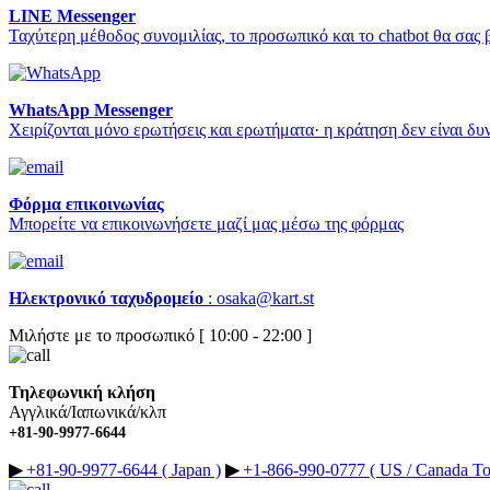
LINE Messenger
Ταχύτερη μέθοδος συνομιλίας, το προσωπικό και το chatbot θα σας
WhatsApp Messenger
Χειρίζονται μόνο ερωτήσεις και ερωτήματα· η κράτηση δεν είναι δυ
Φόρμα επικοινωνίας
Μπορείτε να επικοινωνήσετε μαζί μας μέσω της φόρμας
Ηλεκτρονικό ταχυδρομείο
:
osaka@kart.st
Μιλήστε με το προσωπικό [ 10:00 - 22:00 ]
Τηλεφωνική κλήση
Αγγλικά/Ιαπωνικά/κλπ
+81-90-9977-6644
▶︎
+81-90-9977-6644 ( Japan )
▶︎
+1-866-990-0777 ( US / Canada Tol