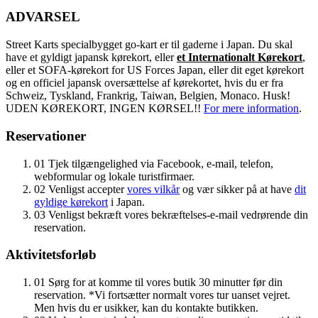
ADVARSEL
Street Karts specialbygget go-kart er til gaderne i Japan. Du skal
have et gyldigt japansk kørekort, eller
et Internationalt Kørekort
,
eller et SOFA-kørekort for US Forces Japan, eller dit eget kørekort
og en officiel japansk oversættelse af kørekortet, hvis du er fra
Schweiz, Tyskland, Frankrig, Taiwan, Belgien, Monaco. Husk!
UDEN KØREKORT, INGEN KØRSEL!!
For mere information
.
Reservationer
01
Tjek tilgængelighed via Facebook, e-mail, telefon,
webformular og lokale turistfirmaer.
02
Venligst accepter
vores vilkår
og vær sikker på at have
dit
gyldige kørekort
i Japan.
03
Venligst bekræft vores bekræftelses-e-mail vedrørende din
reservation.
Aktivitetsforløb
01
Sørg for at komme til vores butik 30 minutter før din
reservation. *Vi fortsætter normalt vores tur uanset vejret.
Men hvis du er usikker, kan du kontakte butikken.