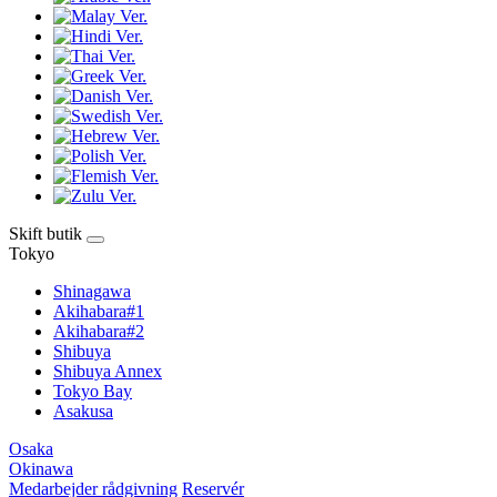
Skift butik
Tokyo
Shinagawa
Akihabara#1
Akihabara#2
Shibuya
Shibuya Annex
Tokyo Bay
Asakusa
Osaka
Okinawa
Medarbejder rådgivning
Reservér