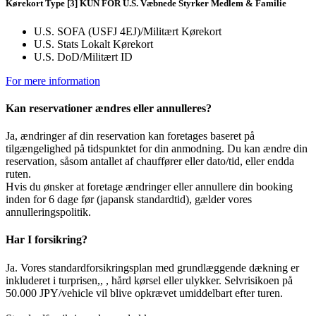
Kørekort Type [3] KUN FOR U.S. Væbnede Styrker Medlem & Familie
U.S. SOFA (USFJ 4EJ)/Militært Kørekort
U.S. Stats Lokalt Kørekort
U.S. DoD/Militært ID
For mere information
Kan reservationer ændres eller annulleres?
Ja, ændringer af din reservation kan foretages baseret på
tilgængelighed på tidspunktet for din anmodning. Du kan ændre din
reservation, såsom antallet af chauffører eller dato/tid, eller endda
ruten.
Hvis du ønsker at foretage ændringer eller annullere din booking
inden for 6 dage før (japansk standardtid), gælder vores
annulleringspolitik.
Har I forsikring?
Ja. Vores standardforsikringsplan med grundlæggende dækning er
inkluderet i turprisen,, , hård kørsel eller ulykker. Selvrisikoen på
50.000 JPY/vehicle vil blive opkrævet umiddelbart efter turen.