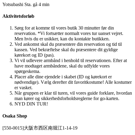
Yotsubashi Sta. gå 4 min
Aktivitetsforløb
Sørg for at komme til vores butik 30 minutter før din
reservation. *Vi fortsætter normalt vores tur uanset vejret.
Men hvis du er usikker, kan du kontakte butikken.
Ved ankomst skal du præsentere din reservation og tid til
kassen. Ved bekræftelse skal du præsentere dit gyldige
kørekort og ID (pas).
Vi vil udlevere armbånd i henhold til reservationen. Efter at
have modtaget armbåndene, skal du udfylde vores
spørgeskema.
Placer alle dine ejendele i skabet (ID og kørekort er
nødvendige). Vælg derefter dit favoritkostume! Alle kostumer
er vasket.
Når gruppen er klar til turen, vil vores guide forklare, hvordan
man kører og sikkerhedsforholdsreglerne for go-karten.
NYD DIN TUR!
Osaka Shop
[550-0015]大阪市西区南堀江1-14-19