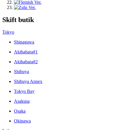
Skift butik
Tokyo
Shinagawa
Akihabara#1
Akihabara#2
Shibuya
Shibuya Annex
Tokyo Bay
Asakusa
Osaka
Okinawa