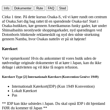
Info
Dokumenter
Rute
FAQ
Sted
Cirka 1 time. På dette kursus Osaka-S, vil vi køre rundt om centrum
af Osaka.Sæt dig bag rattet til en spændende Osaka-tur! Start i
Osaka-butikken, kør gennem Amerikamuras funky gader, kør under
Shinsaibashis neonlysede shoppingarkader, nyd spændingen ved
Dotonboris blinkende reklameskilt og nyd den sidste strækning
gennem Namba, hvor Osakas natteliv er på sit højeste!
Kørekort
Vær opmærksom! Hvis du ankommer til vores butik uden de
nødvendige originale dokumenter til at køre i Japan, kan du ikke
deltage i aktiviteten og vil ikke få nogen refusion.
Kørekort Type [2] Internationalt Kørekort (Konvention Genève 1949)
Internationalt Kørekort(IDP) (Kun 1949 Konvention)
Lokalt Kørekort
Pas
** IDP kan ikke udstedes i Japan. Du skal opnå IDP i dit hjemland
FØR du kommer til Japan **