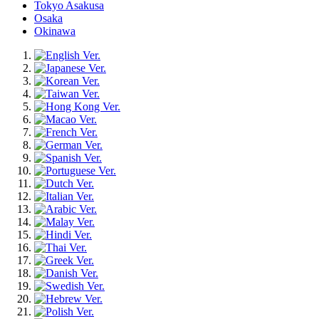
Tokyo Asakusa
Osaka
Okinawa