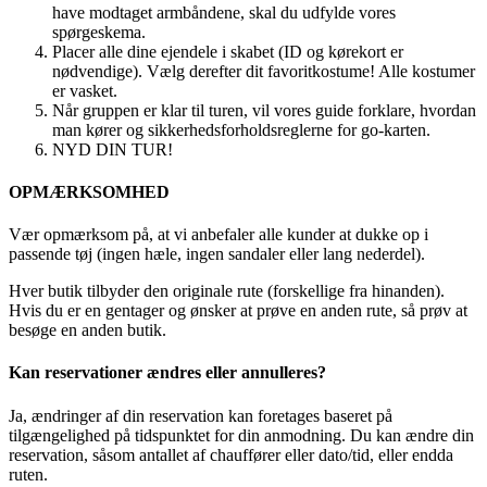
have modtaget armbåndene, skal du udfylde vores
spørgeskema.
Placer alle dine ejendele i skabet (ID og kørekort er
nødvendige). Vælg derefter dit favoritkostume! Alle kostumer
er vasket.
Når gruppen er klar til turen, vil vores guide forklare, hvordan
man kører og sikkerhedsforholdsreglerne for go-karten.
NYD DIN TUR!
OPMÆRKSOMHED
Vær opmærksom på, at vi anbefaler alle kunder at dukke op i
passende tøj (ingen hæle, ingen sandaler eller lang nederdel).
Hver butik tilbyder den originale rute (forskellige fra hinanden).
Hvis du er en gentager og ønsker at prøve en anden rute, så prøv at
besøge en anden butik.
Kan reservationer ændres eller annulleres?
Ja, ændringer af din reservation kan foretages baseret på
tilgængelighed på tidspunktet for din anmodning. Du kan ændre din
reservation, såsom antallet af chauffører eller dato/tid, eller endda
ruten.