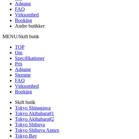
Adgang
FAQ
Virksomhed
Booking
Andre butikker
MENU/Skift butik
TOP
Om
Specifikationer
Pris
Adgang
Stemme
FAQ
Virksomhed
Booking
Skift butik
Tokyo Shinagawa
Tokyo Akihabara#1
Tokyo Akihabara#2
Tokyo Shibuya
Tokyo Shibuya Annex
Tokyo Bay