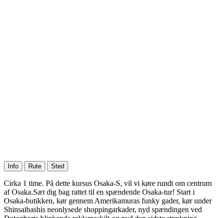
Info
Rute
Sted
Cirka 1 time. På dette kursus Osaka-S, vil vi køre rundt om centrum
af Osaka.Sæt dig bag rattet til en spændende Osaka-tur! Start i
Osaka-butikken, kør gennem Amerikamuras funky gader, kør under
Shinsaibashis neonlysede shoppingarkader, nyd spændingen ved