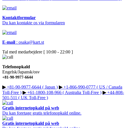
Kontaktformular
Du kan kontakte os via formularen
E-mail
:
osaka@kart.st
Tal med medarbejdere [ 10:00 - 22:00 ]
Telefonopkald
Engelsk/Japansk/osv
+81-90-9977-6644
▶︎
+81-90-9977-6644 ( Japan )
▶︎
+1-866-990-0777 ( US / Canada
Toll-Free )
▶︎
+61-1800-108-966 ( Australia Toll-Free )
▶︎
+44-808-
501-511 ( UK Toll-Free )
Gratis internetopkald på web
Du kan foretage gratis telefonopkald online.
Gratis internetopkald på web