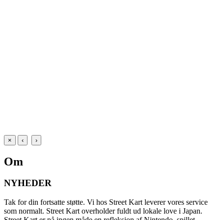
×
‹
›
Om
NYHEDER
Tak for din fortsatte støtte. Vi hos Street Kart leverer vores service
som normalt. Street Kart overholder fuldt ud lokale love i Japan.
Street Kart er på ingen måde en refleksion af Nintendo, spillet