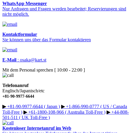
WhatsApp Messenger
Nur Anfragen und Fragen werden bearbeitet; Reservierungen sind
nicht möglich.
Kontaktformular
Sie können uns über das Formular kontaktieren
E-Mail
:
osaka@kart.st
Mit dem Personal sprechen [ 10:00 - 22:00 ]
Telefonanruf
Englisch/Japanisch/etc
+81-90-9977-6644
▶︎
+81-90-9977-6644 ( Japan )
▶︎
+1-866-990-0777 ( US / Canada
Toll-Free )
▶︎
+61-1800-108-966 ( Australia Toll-Free )
▶︎
+44-808-
501-511 ( UK Toll-Free )
Kostenloser Internetanruf im Web