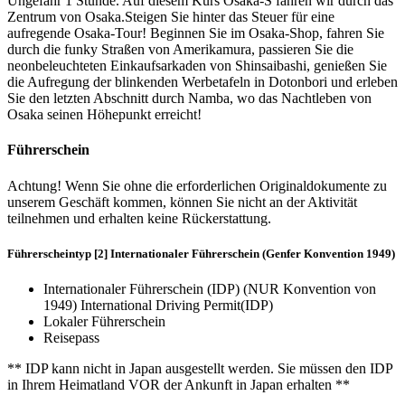
Ungefähr 1 Stunde. Auf diesem Kurs Osaka-S fahren wir durch das
Zentrum von Osaka.Steigen Sie hinter das Steuer für eine
aufregende Osaka-Tour! Beginnen Sie im Osaka-Shop, fahren Sie
durch die funky Straßen von Amerikamura, passieren Sie die
neonbeleuchteten Einkaufsarkaden von Shinsaibashi, genießen Sie
die Aufregung der blinkenden Werbetafeln in Dotonbori und erleben
Sie den letzten Abschnitt durch Namba, wo das Nachtleben von
Osaka seinen Höhepunkt erreicht!
Führerschein
Achtung! Wenn Sie ohne die erforderlichen Originaldokumente zu
unserem Geschäft kommen, können Sie nicht an der Aktivität
teilnehmen und erhalten keine Rückerstattung.
Führerscheintyp [2] Internationaler Führerschein (Genfer Konvention 1949)
Internationaler Führerschein (IDP) (NUR Konvention von
1949) International Driving Permit(IDP)
Lokaler Führerschein
Reisepass
** IDP kann nicht in Japan ausgestellt werden. Sie müssen den IDP
in Ihrem Heimatland VOR der Ankunft in Japan erhalten **