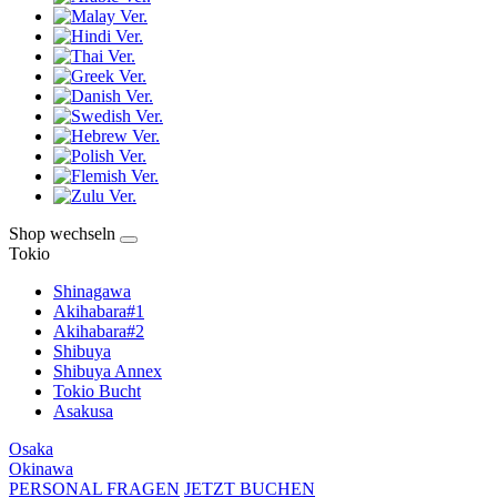
Shop wechseln
Tokio
Shinagawa
Akihabara#1
Akihabara#2
Shibuya
Shibuya Annex
Tokio Bucht
Asakusa
Osaka
Okinawa
PERSONAL FRAGEN
JETZT BUCHEN