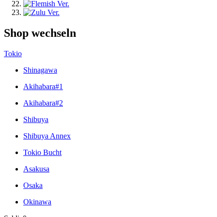
Shop wechseln
Tokio
Shinagawa
Akihabara#1
Akihabara#2
Shibuya
Shibuya Annex
Tokio Bucht
Asakusa
Osaka
Okinawa