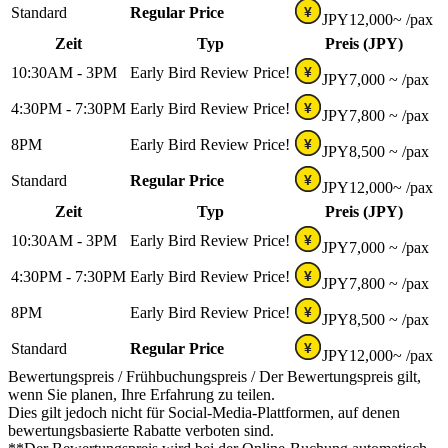
Standard
Regular Price
¥
JPY
12,000~
/pax
Zeit
Typ
Preis (JPY)
10:30AM - 3PM
Early Bird Review Price!
¥
JPY
7,000 ~
/pax
4:30PM - 7:30PM
Early Bird Review Price!
¥
JPY
7,800 ~
/pax
8PM
Early Bird Review Price!
¥
JPY
8,500 ~
/pax
Standard
Regular Price
¥
JPY
12,000~
/pax
Zeit
Typ
Preis (JPY)
10:30AM - 3PM
Early Bird Review Price!
¥
JPY
7,000 ~
/pax
4:30PM - 7:30PM
Early Bird Review Price!
¥
JPY
7,800 ~
/pax
8PM
Early Bird Review Price!
¥
JPY
8,500 ~
/pax
Standard
Regular Price
¥
JPY
12,000~
/pax
Bewertungspreis / Frühbuchungspreis / Der Bewertungspreis gilt,
wenn Sie planen, Ihre Erfahrung zu teilen.
Dies gilt jedoch nicht für Social-Media-Plattformen, auf denen
bewertungsbasierte Rabatte verboten sind.