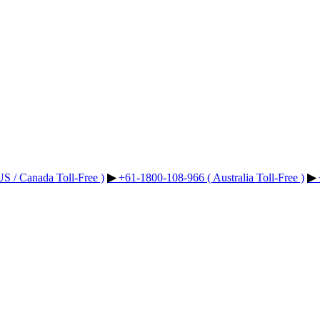
▶︎
+61-1800-108-966 ( Australia Toll-Free )
▶︎