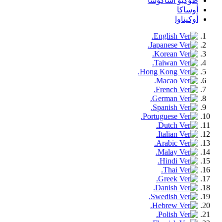
طوكيو أساكوسا
أوساكا
أوكيناوا