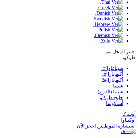
تغيير المحل
طوكيو
شيناغاوا #1
أكيهابارا #1
أكيهابارا #2
شيبيا
شيبيا (الفرع)
خليج طوكيو
أساكوسا
أوساكا
أوكيناوا
استشارة الموظفين
احجز الآن