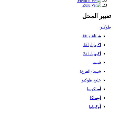
تغيير المحل
طوكيو
شيناغاوا #1
أكيهابارا #1
أكيهابارا #2
شيبيا
شيبيا (الفرع)
خليج طوكيو
أساكوسا
أوساكا
أوكيناوا